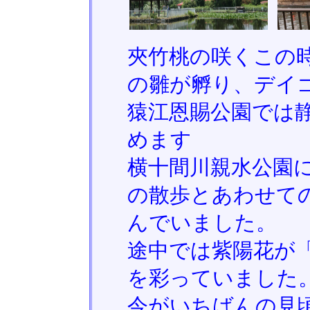
夾竹桃の咲くこの
の雛が孵り、デイ
猿江恩賜公園では
めます
横十間川親水公園
の散歩とあわせて
んでいました。
途中では紫陽花が
を彩っていました
今がいちばんの見