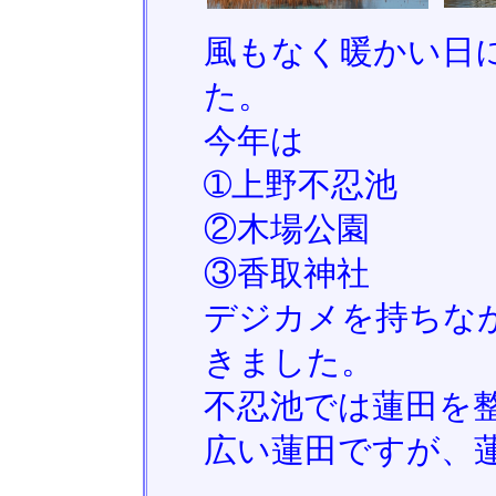
風もなく暖かい日
た。
今年は
➀上野不忍池
②木場公園
③香取神社
デジカメを持ちな
きました。
不忍池では蓮田を
広い蓮田ですが、