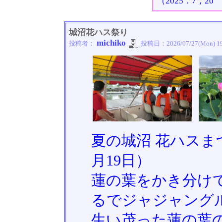
（2025．7，2
城沼花ハス祭り
michiko
投稿者：
投稿日：
2026/07/27(Mon) 1
夏の城沼 花ハスまつ
月19日）
蓮の葉をかき分け
るでジャジャング
生い茂った蓮の葉