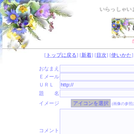
いらっしゃいませ・・
[
トップに戻る
] [
新着
] [
目次
] [
使いかた
]
おなまえ
Ｅメール
ＵＲＬ
題 名
イメージ
(画像の参照
コメント