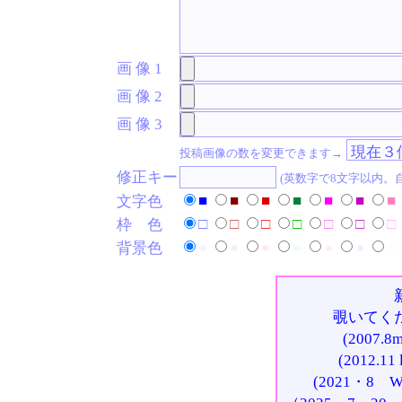
画 像 1
画 像 2
画 像 3
投稿画像の数を変更できます→
修正キー
(英数字で8文字以内。
■
■
■
■
■
■
■
文字色
□
□
□
□
□
□
□
枠 色
●
●
●
●
●
●
●
背景色
覗いてく
(2007
(2012.
(2021・8