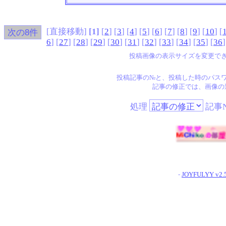
[直接移動]
[1]
[
2
] [
3
] [
4
] [
5
] [
6
] [
7
] [
8
] [
9
] [
10
] [
6
] [
27
] [
28
] [
29
] [
30
] [
31
] [
32
] [
33
] [
34
] [
35
] [
36
]
投稿画像の表示サイズを変更で
投稿記事の№と、投稿した時のパス
記事の修正では、画像の
処理
記事N
又のお越
-
JOYFULYY v2.