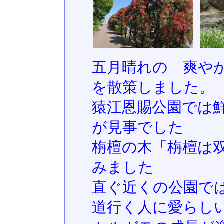
五月晴れの 爽や
を散策しました。
猿江恩賜公園では
が見事でした
栴檀の木「栴檀は
みました
直ぐ近くの公園で
道行く人に愛らし