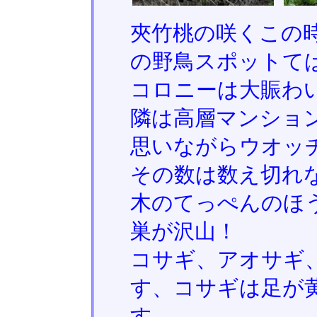
夾竹桃の咲くこの時
の野鳥スポットて
コロニーは大賑わ
隣は高層マンショ
思いながらウオッ
その数は数え切れ
木のてっぺんのほ
巣が沢山！
コサギ、アオサギ
す、コサギは足が
す。