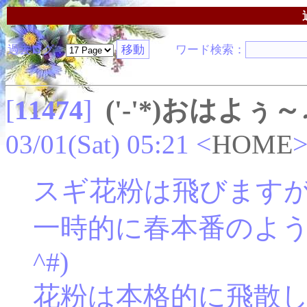
過去ログ：
ワード検索：
[
11474
]
('-'*)おはよぅ～
03/01(Sat) 05:21
<
HOME
スギ花粉は飛びます
一時的に春本番のよう
^#)
花粉は本格的に飛散