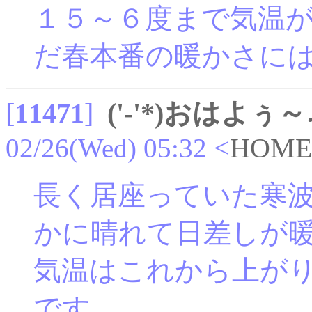
１５～６度まで気温
だ春本番の暖かさに
[
11471
]
('-'*)おはよぅ～
02/26(Wed) 05:32
<
HOME
長く居座っていた寒
かに晴れて日差しが
気温はこれから上が
です。