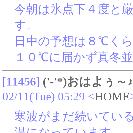
今朝は氷点下４度と
す。
日中の予想は８℃く
１０℃に届かず真冬
[
11456
]
('-'*)おはよぅ～
02/11(Tue) 05:29
<
HOME
寒波がまだ続いてい
温になっています。