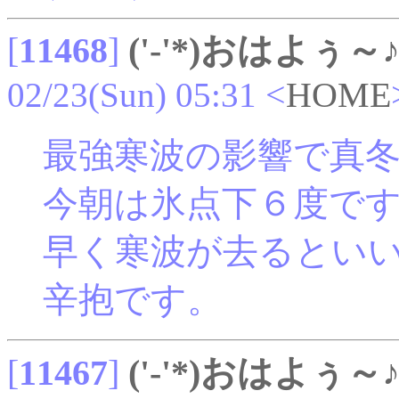
[
11468
]
('-'*)おはよぅ～
02/23(Sun) 05:31
<
HOME
最強寒波の影響で真
今朝は氷点下６度で
早く寒波が去るとい
辛抱です。
[
11467
]
('-'*)おはよぅ～