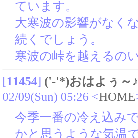
ています。
大寒波の影響がなく
続くでしょう。
寒波の峠を越えるの
[
11454
]
('-'*)おはよぅ～
02/09(Sun) 05:26
<
HOME
今季一番の冷え込み
かと思うような気温