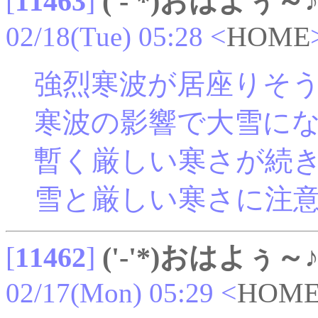
[
11463
]
('-'*)おはよぅ～
02/18(Tue) 05:28
<
HOME
強烈寒波が居座りそ
寒波の影響で大雪に
暫く厳しい寒さが続
雪と厳しい寒さに注
[
11462
]
('-'*)おはよぅ～
02/17(Mon) 05:29
<
HOM