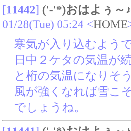
[
11442
]
('-'*)おはよぅ～
01/28(Tue) 05:24
<
HOME
寒気が入り込むよう
日中２ケタの気温が
と桁の気温になりそ
風が強くなれば雪こ
でしょうね。