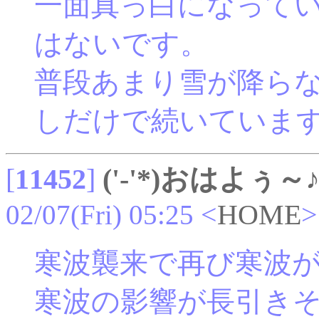
一面真っ白になって
はないです。
普段あまり雪が降ら
しだけで続いていま
[
11452
]
('-'*)おはよぅ～
02/07(Fri) 05:25
<
HOME
>
寒波襲来で再び寒波
寒波の影響が長引き