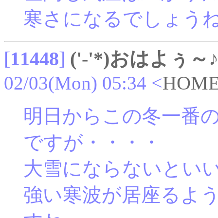
寒さになるでしょう
[
11448
]
('-'*)おはよぅ～
02/03(Mon) 05:34
<
HOM
明日からこの冬一番
ですが・・・・
大雪にならないとい
強い寒波が居座るよ