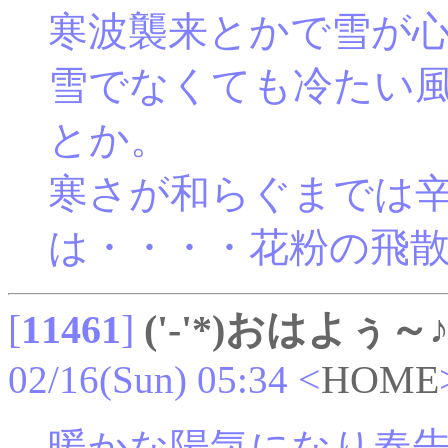
寒波襲来とかで雪が
雪でなくても冷たい
とか。
寒さが和らぐまでは
は・・・・花粉の飛
[
11461
]
('-'*)おはよぅ～
02/16(Sun) 05:34
<
HOME
暖かな陽気になり春