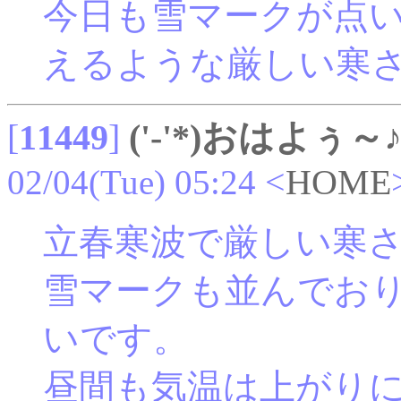
今日も雪マークが点
えるような厳しい寒
[
11449
]
('-'*)おはよぅ～
02/04(Tue) 05:24
<
HOME
立春寒波で厳しい寒
雪マークも並んでお
いです。
昼間も気温は上がり