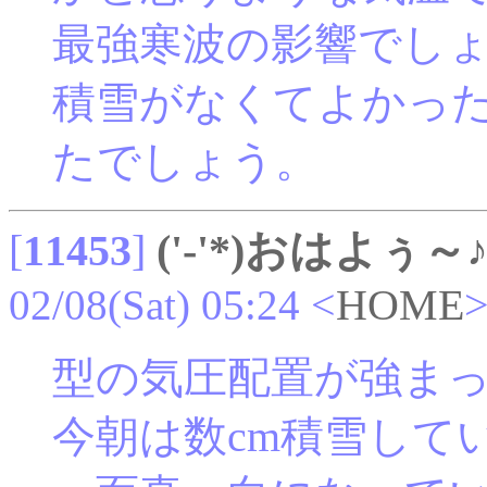
最強寒波の影響でし
積雪がなくてよかっ
たでしょう。
[
11453
]
('-'*)おはよぅ～
02/08(Sat) 05:24
<
HOME
型の気圧配置が強ま
今朝は数cm積雪して