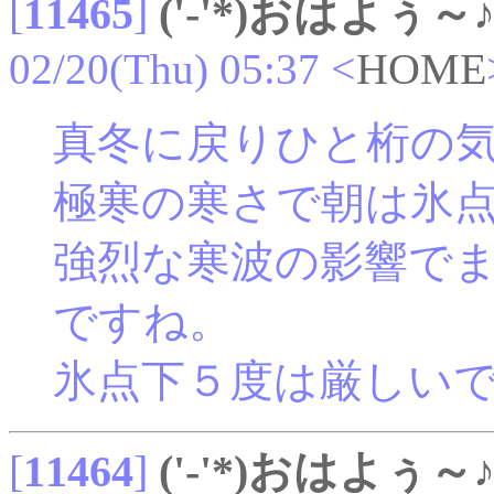
[
11465
]
('-'*)おはよぅ～
02/20(Thu) 05:37
<
HOME
真冬に戻りひと桁の
極寒の寒さで朝は氷
強烈な寒波の影響で
ですね。
氷点下５度は厳しい
[
11464
]
('-'*)おはよぅ～