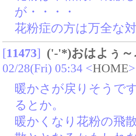
が・・・・
花粉症の方は万全な
[
11473
]
('-'*)おはよぅ～
02/28(Fri) 05:34
<
HOME
>
暖かさが戻りそうで
るとか。
暖かくなり花粉の飛