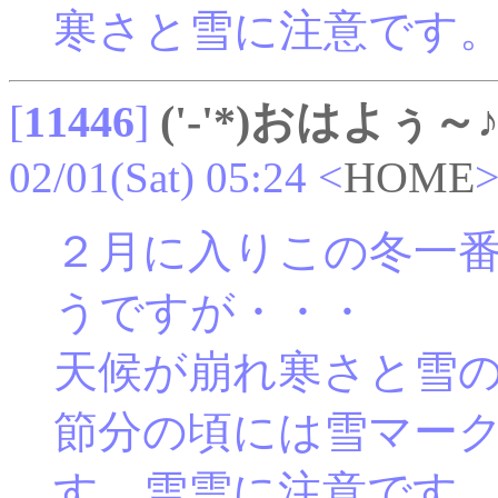
寒さと雪に注意です
[
11446
]
('-'*)おはよぅ～
02/01(Sat) 05:24
<
HOME
２月に入りこの冬一
うですが・・・
天候が崩れ寒さと雪
節分の頃には雪マー
す。雪雲に注意です