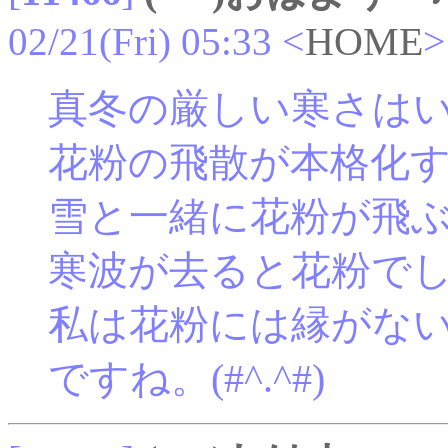
02/21(Fri) 05:33
<
HOME
>
真冬の厳しい寒さは
花粉の飛散が本格化
雪と一緒に花粉が飛
寒波が去ると花粉で
私は花粉には縁がな
ですね。(#^.^#)