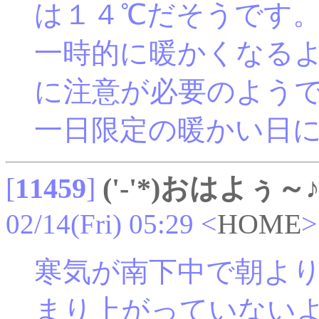
は１４℃だそうです
一時的に暖かくなる
に注意が必要のよう
一日限定の暖かい日
[
11459
]
('-'*)おはよぅ～
02/14(Fri) 05:29
<
HOME
>
寒気が南下中で朝よ
まり上がっていない