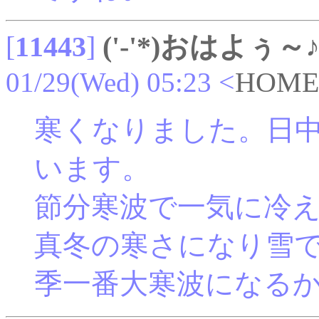
[
11443
]
('-'*)おはよぅ～
01/29(Wed) 05:23
<
HOME
寒くなりました。日
います。
節分寒波で一気に冷
真冬の寒さになり雪
季一番大寒波になる