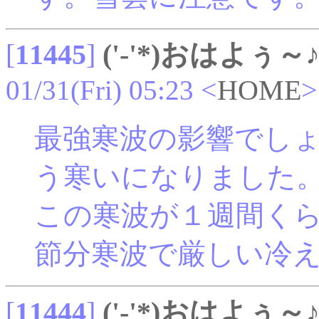
[
11445
]
('-'*)おはよぅ～
01/31(Fri) 05:23
<
HOME
>
最強寒波の影響でし
う寒いになりました
この寒波が１週間く
節分寒波で厳しい冷
[
11444
]
('-'*)おはよぅ～