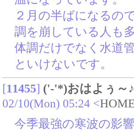
２月の半ばになるの
調を崩している人も
体調だけでなく水道
といけないです。
[
11455
]
('-'*)おはよぅ～
02/10(Mon) 05:24
<
HOM
今季最強の寒波の影