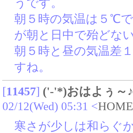
うです。
朝５時の気温は５℃
が朝と日中で殆どな
朝５時と昼の気温差
すね。
[
11457
]
('-'*)おはよぅ～
02/12(Wed) 05:31
<
HOME
寒さが少しは和らぐ