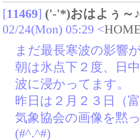
[
11469
]
('-'*)おはよぅ～
02/24(Mon) 05:29
<
HOM
まだ最長寒波の影響
朝は氷点下２度、日
波に浸かってます。
昨日は２月２３日（
気象協会の画像を黙
(#^.^#)