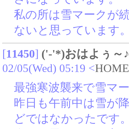
私の所は雪マークが
ないと思っています
[
11450
]
('-'*)おはよぅ～
02/05(Wed) 05:19
<
HOME
最強寒波襲来で雪マ
昨日も午前中は雪が
どではなかったです