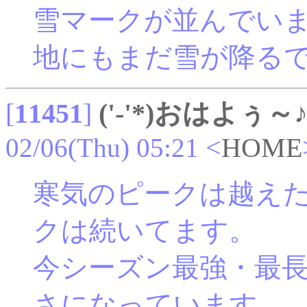
雪マークが並んでい
地にもまだ雪が降る
[
11451
]
('-'*)おはよぅ～
02/06(Thu) 05:21
<
HOME
寒気のピークは越え
クは続いてます。
今シーズン最強・最
さになっています。