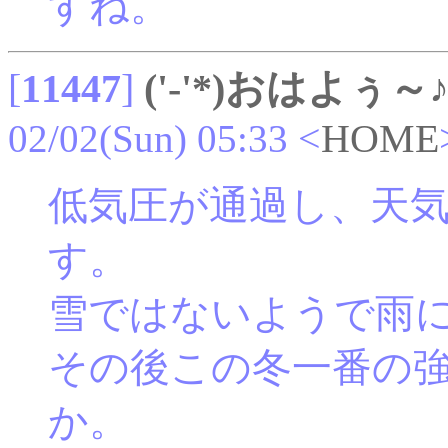
すね。
[
11447
]
('-'*)おはよぅ～
02/02(Sun) 05:33
<
HOME
低気圧が通過し、天
す。
雪ではないようで雨
その後この冬一番の
か。