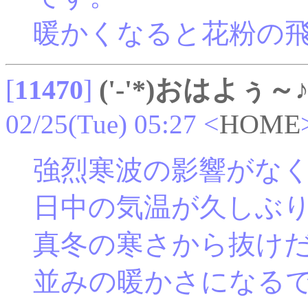
暖かくなると花粉の
[
11470
]
('-'*)おはよぅ～
02/25(Tue) 05:27
<
HOME
強烈寒波の影響がな
日中の気温が久しぶ
真冬の寒さから抜け
並みの暖かさになる