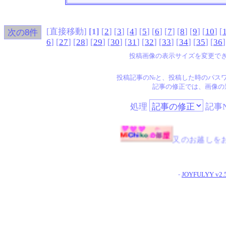
[直接移動]
[1]
[
2
] [
3
] [
4
] [
5
] [
6
] [
7
] [
8
] [
9
] [
10
] [
6
] [
27
] [
28
] [
29
] [
30
] [
31
] [
32
] [
33
] [
34
] [
35
] [
36
]
投稿画像の表示サイズを変更で
投稿記事の№と、投稿した時のパス
記事の修正では、画像の
処理
記事N
又のお越しをお待ちして
-
JOYFULYY v2.