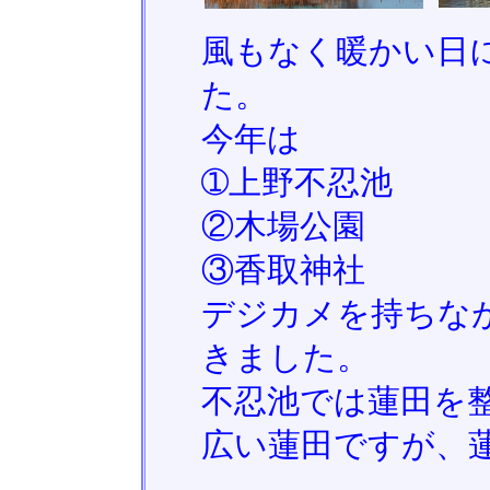
風もなく暖かい日
た。
今年は
➀上野不忍池
②木場公園
③香取神社
デジカメを持ちな
きました。
不忍池では蓮田を
広い蓮田ですが、