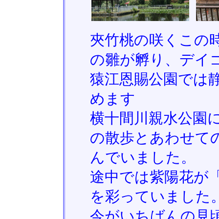
夾竹桃の咲くこの
の雛が孵り、デイ
猿江恩賜公園では
めます
横十間川親水公園
の散歩とあわせて
んでいました。
途中では紫陽花が
を彩っていました
今がいちばんの見