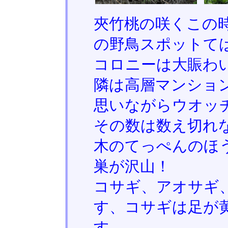
夾竹桃の咲くこの時
の野鳥スポットて
コロニーは大賑わ
隣は高層マンショ
思いながらウオッ
その数は数え切れ
木のてっぺんのほ
巣が沢山！
コサギ、アオサギ
す、コサギは足が
す。