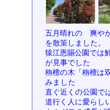
五月晴れの 爽や
を散策しました。
猿江恩賜公園では
が見事でした
栴檀の木「栴檀は
みました
直ぐ近くの公園で
道行く人に愛らし