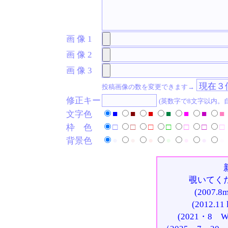
画 像 1
画 像 2
画 像 3
投稿画像の数を変更できます→
修正キー
(英数字で8文字以内。
■
■
■
■
■
■
■
文字色
□
□
□
□
□
□
□
枠 色
●
●
●
●
●
●
●
背景色
覗いてく
(2007
(2012.
(2021・8