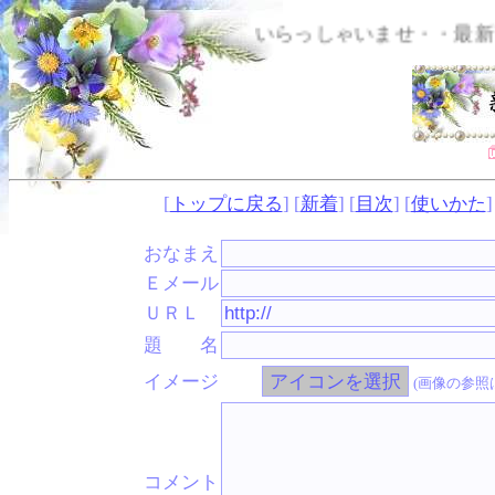
いらっしゃいませ・・最新アップの
[
トップに戻る
] [
新着
] [
目次
] [
使いかた
]
おなまえ
Ｅメール
ＵＲＬ
題 名
イメージ
(画像の参照
コメント