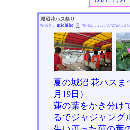
（2025．7，2
城沼花ハス祭り
michiko
投稿者：
投稿日：
2026/07/27(Mon) 1
夏の城沼 花ハスまつ
月19日）
蓮の葉をかき分け
るでジャジャング
生い茂った蓮の葉