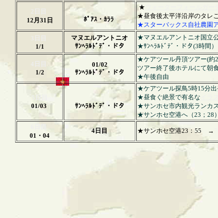
★
ウォーターフォールガー
2日目
★
昼食後太平洋沿岸のタレこ
ﾎﾟｱｽ・ｶﾗﾗ
12月31日
★スターバックス自社農園
★
マヌエルアントニオ国立公
マヌエルアントニオ
3日目
ｻﾝﾍﾗﾙﾄﾞﾃﾞ・ドタ
★ｻﾝﾍﾗﾙﾄﾞﾃﾞ・ドタ(3時間）
1/1
★ケアツール丹頂ツアー(約2
4日目
01/02
ツアー終了後ホテルにて朝
1/2
ｻﾝﾍﾗﾙﾄﾞﾃﾞ・ドタ
★午後自由
★ケアツール探鳥5時15分
★昼食ぐ絶景で有名な
イラ
5日目
01/03
ｻﾝﾍﾗﾙﾄﾞﾃﾞ・ドタ
★サンホセ市内観光ランカ
★サンホセ空港へ（23；28
6日目
4日目
★サンホセ空港23：55 →
01・04