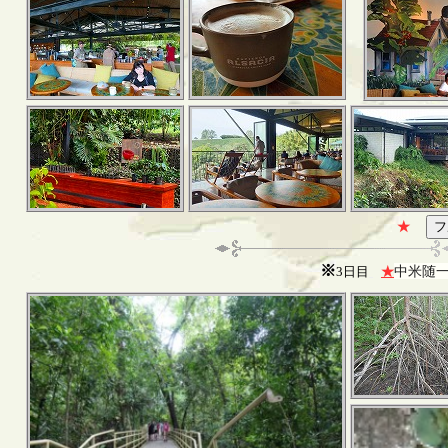
★
※
中米随
3日目
★