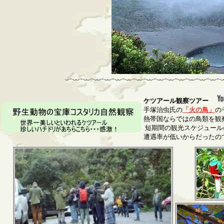
ケツアール観察ツアー
手塚治虫氏の
「火の鳥」
の
熱帯国ならではの鳥類を観
短期間の観光スケジュール
遭遇率が低いからだったの