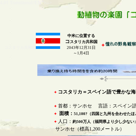
4.01 Transitional//EN">-->
中米に位置する
コ
スタリカ共和国
コスタリカ共和国
2043年12月31日
～1月4日
コスタリカ＝スペイン語で豊かな海
首都：サンホセ 言語：スペイン
面積：
51,100?（四国と九州を合わせた
人口：
約500万人（福岡県より少し少ない
サンホセ（標高1,200メートル）