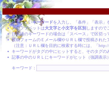
[
戻る
]
検索したい
キーワード
を入力し、「条件」「表示」
アルファベットは
大文字と小文字を区別
しますので
日本語のキーワードの場合は「スペース」で区切っ
投稿フォームのＥメール欄やＵＲＬ欄で投稿された
（注意：ＵＲＬ欄を目的に検索する時には、「http:
キーワードがタグの中にヒットすると、そのタグの
記事の中のＵＲＬにキーワードがヒット（強調表示
キーワード：