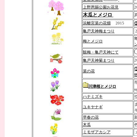
上野恩賜公園お花見
2
木瓜とメジロ
浜離宮菜の花畑
2015
亀戸天神梅まつり
2
梅とメジロ
観梅・亀戸天神にて
2
亀戸天神菊まつり
菜の花
川津桜とメジロ
u
ハナミズキ
ユキヤナギ
早春の花
木瓜
ミモザアカシア