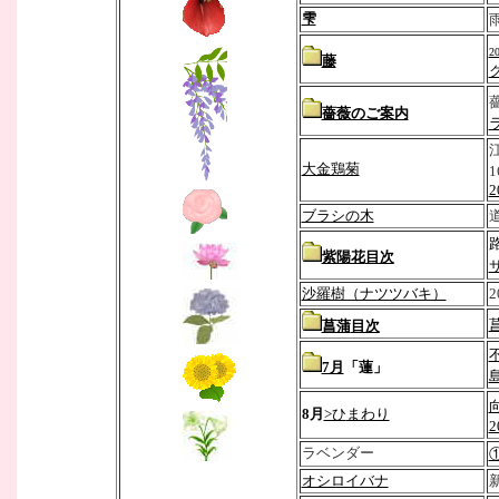
雫
2
藤
ク
薔薇のご案内
大金鶏菊
1
2
ブラシの木
紫陽花
目次
サ
沙羅樹（ナツツバキ）
2
菖
菖蒲
目次
7月
「蓮」
8月
>ひ
まわり
2
ラベンダー
オシロイバナ