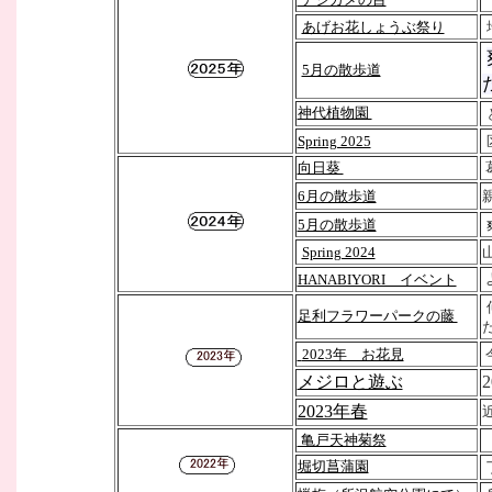
あげお花しょうぶ祭り
5月の散歩道
神代植物園
Spring 2025
向日葵
6月の散歩道
5月の散歩道
Spring 2024
HANABIYORI イベント
足利フラワーパークの藤
2023年 お花見
メジロと遊ぶ
2023年春
亀戸天神菊祭
堀切菖蒲園