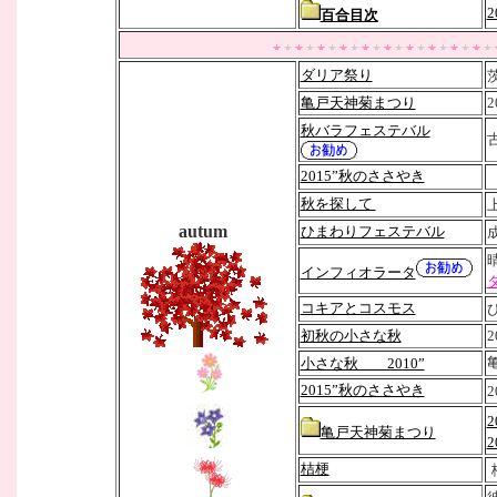
2
百合目次
ダリア祭り
亀戸天神菊まつり
2
秋バラフェステバル
2015”秋のささやき
秋を探して
autum
ひまわりフェステバル
インフィオラータ
コキアとコスモス
初秋の小さな秋
2
小さな秋 2010”
2015”秋のささやき
2
2
亀戸天神菊まつり
2
桔梗