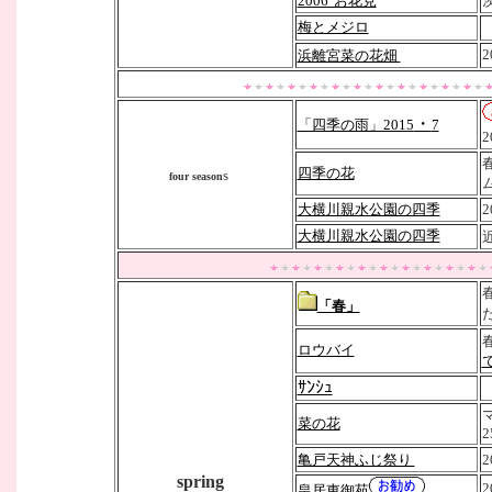
2006"お花見
梅とメジロ
2
浜離宮菜の花畑
・
「四季の雨」2015
7
2
四季の花
s
four season
大横川親水公園の四季
大横川親水公園の四季
「春」
ロウバイ
ｻﾝｼｭ
菜の花
2
亀戸天神ふじ祭り
2
spring
2
皇居東御苑