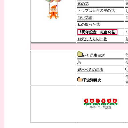
紫の花
トップは百合の里の花
白い花達
私の撮った花
お気に入りの一枚
花と昆虫目次
鳥
親水公園の昆虫
千波湖目次
2010・2・21設置