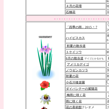
４月の花壇
石楠花
・
「四季の雨」2015
7
2
summer
ハイビスカス
6
初夏の散歩道
トケイソウ
6月の散歩道
デイゴとかるがも
アメリカデイゴ
ノウゼンカツラ
初夏の花
小石川後楽園
ダイバシテーの紫陽花
梅雨に咲く花
雨に咲く花
花の美術館
クレオメ