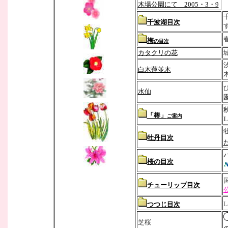
木場公園にて 2005・3・9
千波湖目次
梅
の目次
カタクリの花
白木蓮並木
水仙
「椿」
ご案内
L
牡丹目次
た
桜の目次
チューリップ目次
L
つつじ目次
芝桜