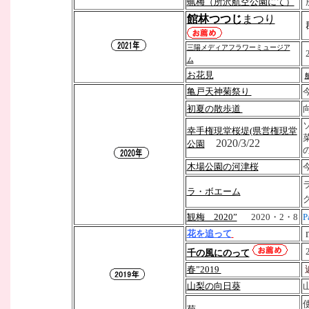
蝋梅（所沢航空公園にて）
館林つつじ
まつ
り
三陽メディアフラワーミュージア
ム
お花見
亀戸天神菊祭り
初夏の散歩道
幸手権現堂桜堤(県営権現堂
2020/3/22
公園
木場公園の河津桜
ラ・ボエーム
観梅 2020”
2020・2・8
P
m
花を追って
千の風にのって
春”2019
山梨の向日葵