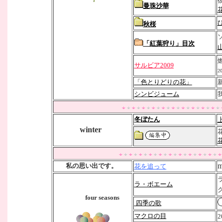
曼珠沙華
秋桜
「紅葉狩り」目次
サルビア2009
2
「色とりどりの花」
シンビジューム
冬ぼたん
winter
m
私の思い出です。
花を追って
ラ・ボエーム
four seasons
四季の歌
マクロの目
2