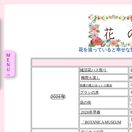
花を追っていると幸せな
Ｍ
Ｅ
Ｎ
Ｕ
城沼花ハス祭り
→
梅雨も楽し
2
初夏の風とゆっくり散歩
ブラシの木
花の街
2026年早春
「BOTANICA MUSEUM
1
デジカメの目