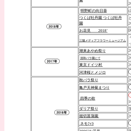
菊
2
明野町の向日葵
つくば牡丹園 つくば牡丹
園
2
お花見 2018’
三陽メディアフラワーミュージアム
2
潮来あやめ祭り
清和バラ園にて
東京ドイツ村
河津桜とメジロ
秋バラ祭り
2
亀戸天神菊まつり
四季の歌
1
ダリア祭り
堀切菖蒲園
2
ネモﾌｨﾗ