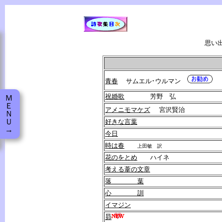
思い
青春
サムエル･ウルマン
祝婚歌
芳野 弘
Ｍ
Ｅ
アメニモマケズ
宮沢賢治
Ｎ
Ｕ
好きな言葉
→
今日
時は春
上田敏 訳
花のをとめ
ハイネ
考える葦の文章
落 葉
心 訓
イマジン
昴