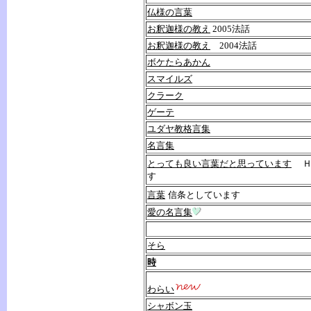
仏様の言葉
お釈迦様の教え
2005法話
お釈迦様の教え
2004法話
ボケたらあかん
スマイルズ
クラーク
ゲーテ
ユダヤ教格言集
名言集
とっても良い言葉だと思っています
す
言葉
信条としています
愛の名言集
そら
時
わらい
シャボン玉