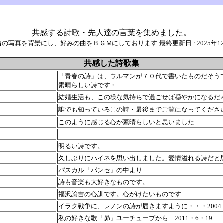
共感する詩歌・先人達の言葉を集めました。
出の写真を背景にし、好みの曲をＢＧＭにしております
最終更新日 : 2025年1
共感した詩歌集
「青春の詩」は、ウルマンが７０代で書いたものだそう
素晴らしい詩です・
結婚生活も、この様な気持ちで過ごせば穏やかになるだ
誰でも知っているこの詩・最後までご覧になってくださ
このように感じる心が素晴らしいと思いました
明るい詩です。
久しぶりにハイネを思い出しました。愛情溢れる詩だと
パスカル「パンセ」の中より
詩も音楽も大好きなものです。
福沢諭吉の心訓です。心がけたいものです
イラク戦争に、レノンの詩が届きますように・・・2004・
私の好きな歌「昴」ユーチューブから 2011・6・19