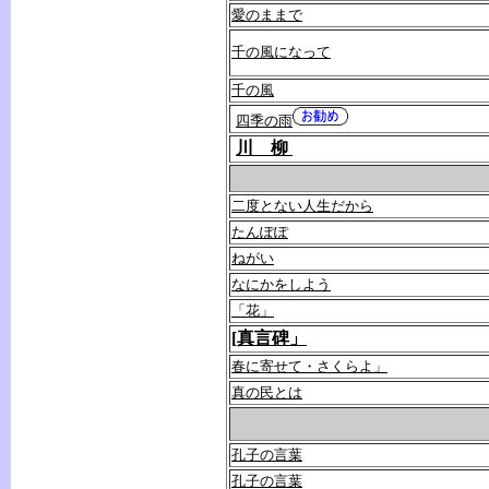
愛のままで
千の風になって
千の風
四季の雨
川 柳
二度とない人生だから
たんぽぽ
ねがい
なにかをしよう
「花」
[真言碑」
春に寄せて・さくらよ」
真の民とは
孔子の言葉
孔子の言葉