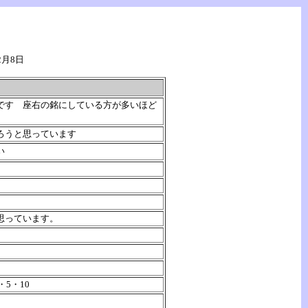
2月8日
です 座右の銘にしている方が多いほど
ろうと思っています
い
思っています。
5・10