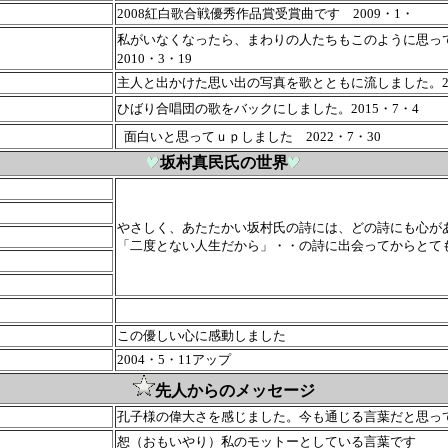
2008紅白歌合戦優秀作品賞受賞曲です 2009・1・
私がいなくなったら、まわりの人たちもこのように思っ
2010・3・19
主人と出かけた思い出の写真を歌とともに流しました。20
ひばり合唱団の歌をバックにしました。2015・7・4
面白いと思ってｕｐしました 2022・7・30
坂村真民氏の世界
やさしく、あたたかい坂村氏の詩には、どの詩にも心が
「二度とない人生だから」・・の詩に出会ってからとて
この優しい心に感動しました
2004・5・11アップ
先人からのメッセージ
孔子様の偉大さを感じました。今も通じる言葉だと思っ
恕（おもいやり）私のモットーとしている言葉です