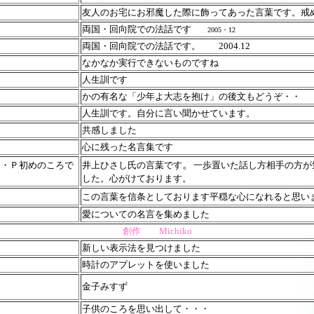
友人のお宅にお邪魔した際に飾ってあった言葉です。戒
両国・回向院での法話です
2005・12
両国・回向院での法話です。 2004.12
なかなか実行できないものですね
人生訓です
かの有名な「少年よ大志を抱け」の後文もどうぞ・・
人生訓です。自分に言い聞かせています。
共感しました
心に残った名言集です
。
Ｈ・Ｐ初めのころで
井上ひさし氏の言葉です
一歩置いた話し方相手の方が
した。心がけております。
この言葉を信条としております
平穏な心になれると思い
愛についての名言を集めました
創作 Michiko
新しい表示法を見つけました
時計のアプレットを使いました
金子みすず
子供のころを思い出して・・・