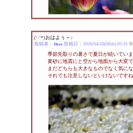
('-'*)おはよぅ～♪
投稿者：
投稿日：
2026/04/20(Mon) 05:31
N
Hero
季節先取りの暑さで夏日が続いてい
黄砂に地震にと空から地面から大変
まだどちらも大きなものでなく気に
それでも注意しないといけないです