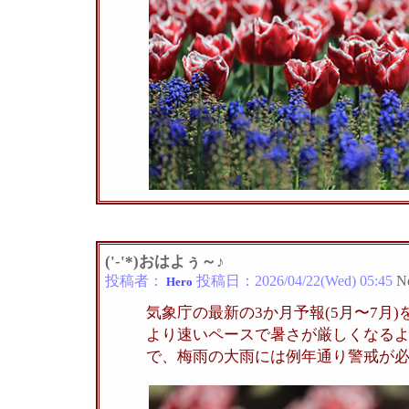
('-'*)おはよぅ～♪
投稿者：
投稿日：
2026/04/22(Wed) 05:45
N
Hero
気象庁の最新の3か月予報(5月〜7月
より速いペースで暑さが厳しくなる
で、梅雨の大雨には例年通り警戒が