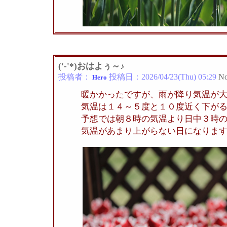
('-'*)おはよぅ～♪
投稿者：
投稿日：
2026/04/23(Thu) 05:29
No
Hero
暖かかったですが、雨が降り気温が
気温は１４～５度と１０度近く下が
予想では朝８時の気温より日中３時
気温があまり上がらない日になりま