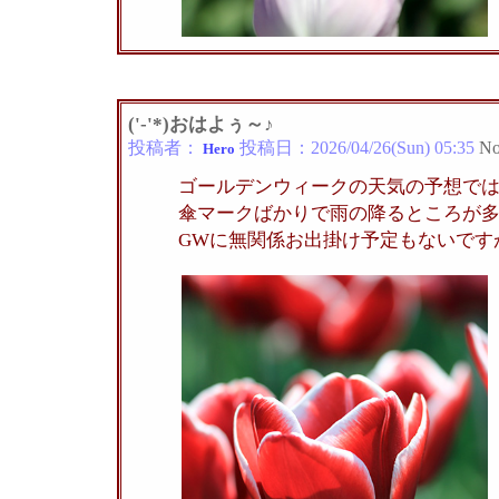
('-'*)おはよぅ～♪
投稿者：
投稿日：
2026/04/26(Sun) 05:35
No
Hero
ゴールデンウィークの天気の予想で
傘マークばかりで雨の降るところが
GWに無関係お出掛け予定もないです