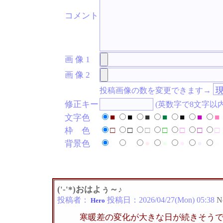
コメント
画 像 1
画 像 2
投稿画像の数を変更できます→
修正キー
(英数字で8文字以
■
■
■
■
■
■
■
文字色
□
□
□
□
□
□
□
枠 色
●
●
●
●
●
●
●
背景色
('-'*)おはよぅ～♪
投稿者：
投稿日：
2026/04/27(Mon) 05:38
N
Hero
寒暖差の変化が大きな日が続きそう