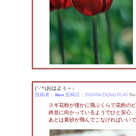
('-'*)おはよぅ～♪
投稿者：
投稿日：
2026/04/25(Sat) 05:45
No
Hero
スギ花粉が僅かに飛ぶくらで花粉の
終息に向かっているようでひと安心
あとは黄砂が飛んでこなければいい