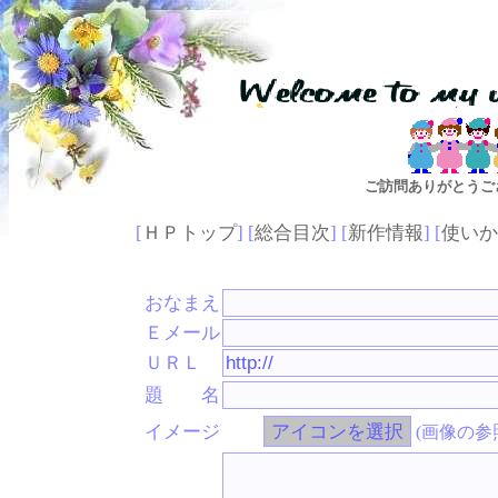
いらっし
ご訪問ありがとうご
[
ＨＰトップ
] [
総合目次
] [
新作情報
] [
使いか
おなまえ
Ｅメール
ＵＲＬ
題 名
イメージ
(画像の参