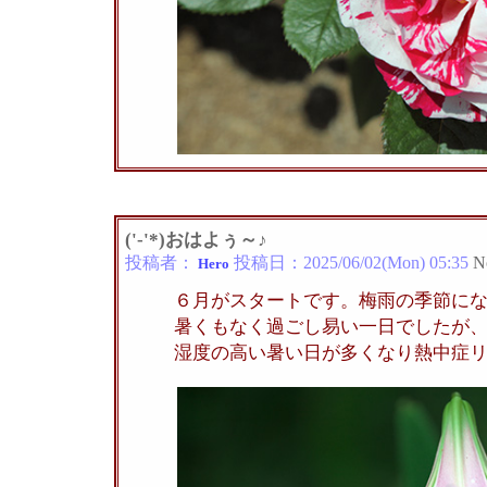
('-'*)おはよぅ～♪
投稿者：
投稿日：
2025/06/02(Mon) 05:35
N
Hero
６月がスタートです。梅雨の季節に
暑くもなく過ごし易い一日でしたが
湿度の高い暑い日が多くなり熱中症