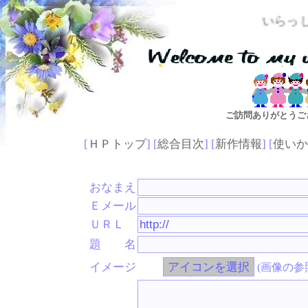
いらっしゃいませ
ご訪問ありがとうご
[
ＨＰトップ
] [
総合目次
] [
新作情報
] [
使いか
おなまえ
Ｅメール
ＵＲＬ
題 名
イメージ
(画像の参