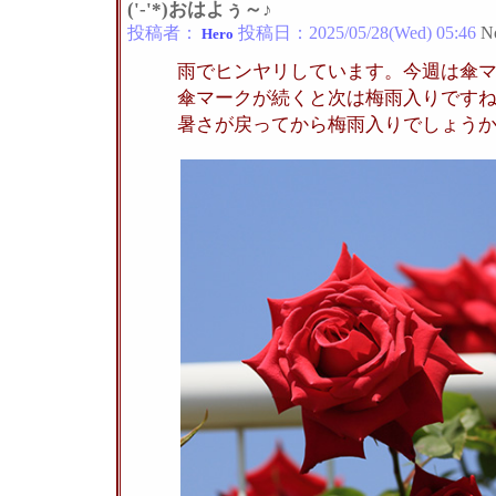
('-'*)おはよぅ～♪
投稿者：
投稿日：
2025/05/28(Wed) 05:46
N
Hero
雨でヒンヤリしています。今週は傘
傘マークが続くと次は梅雨入りです
暑さが戻ってから梅雨入りでしょう