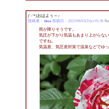
('-'*)おはよぅ～♪
投稿者：
投稿日：
2025/06/03(Tue) 05:36
No
Hero
雨が降りそうです。
気圧が下がり気温もあまり上がらな
ですね。
気温差、気圧差対策で温泉などでゆ