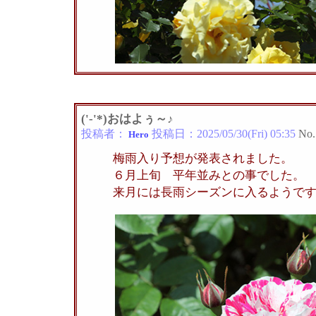
('-'*)おはよぅ～♪
投稿者：
投稿日：
2025/05/30(Fri) 05:35
No.
Hero
梅雨入り予想が発表されました。
６月上旬 平年並みとの事でした。
来月には長雨シーズンに入るようで