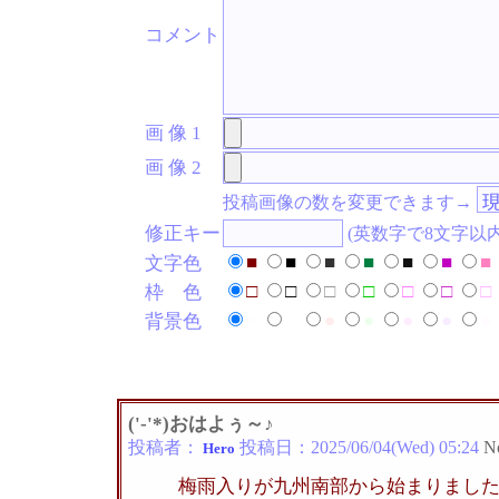
コメント
画 像 1
画 像 2
投稿画像の数を変更できます→
修正キー
(英数字で8文字以
■
■
■
■
■
■
■
文字色
□
□
□
□
□
□
□
枠 色
●
●
●
●
●
●
●
背景色
('-'*)おはよぅ～♪
投稿者：
投稿日：
2025/06/04(Wed) 05:24
N
Hero
梅雨入りが九州南部から始まりまし