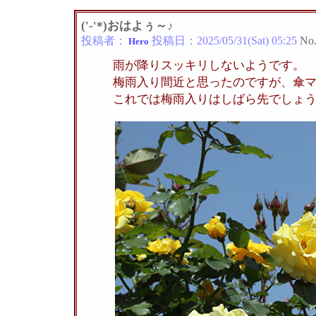
('-'*)おはよぅ～♪
投稿者：
投稿日：
2025/05/31(Sat) 05:25
No
Hero
雨が降りスッキリしないようです。
梅雨入り間近と思ったのですが、傘
これでは梅雨入りはしばら先でしょ