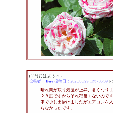
('-'*)おはよぅ～♪
投稿者：
投稿日：
2025/05/29(Thu) 05:39
No
Hero
晴れ間が戻り気温が上昇、暑くなり
２８度ですからそれ程暑くないので
車で少し出掛けましたがエアコンを
らなかったです。