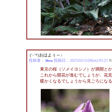
('-'*)おはよぅ～♪
投稿者：
投稿日：
2025/03/31(Mon) 05:25
N
Hero
東京の桜（ソメイヨシノ）が満開と
これから開花が進むでしょうが、花
暖かくなるでしょうから見ごろにな