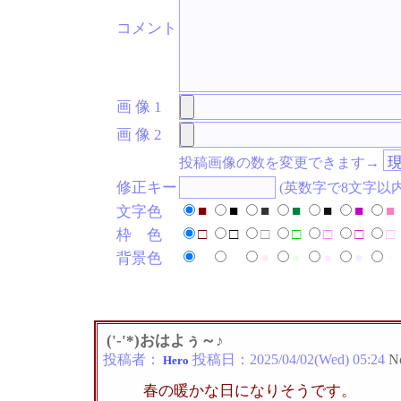
コメント
画 像 1
画 像 2
投稿画像の数を変更できます→
修正キー
(英数字で8文字以
■
■
■
■
■
■
■
文字色
□
□
□
□
□
□
□
枠 色
●
●
●
●
●
●
●
背景色
('-'*)おはよぅ～♪
投稿者：
投稿日：
2025/04/02(Wed) 05:24
N
Hero
春の暖かな日になりそうです。