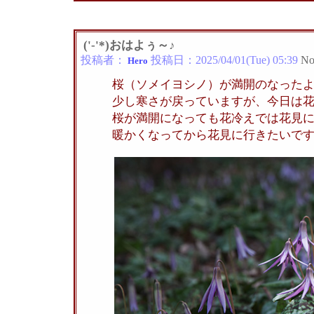
('-'*)おはよぅ～♪
投稿者：
投稿日：
2025/04/01(Tue) 05:39
No
Hero
桜（ソメイヨシノ）が満開のなった
少し寒さが戻っていますが、今日は
桜が満開になっても花冷えでは花見
暖かくなってから花見に行きたいで