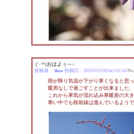
('-'*)おはよぅ～♪
投稿者：
投稿日：
2025/03/29(Sat) 05:34
No
Hero
雨が降り気温が下がり寒くなると思
暖房なしで過ごすことが出来ました
これから寒気が流れ込み寒暖差の大
寒い中でも桜前線は進んでいるよう