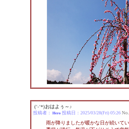
('-'*)おはよぅ～♪
投稿者：
投稿日：
2025/03/28(Fri) 05:26
No.
Hero
雨が降りましたが暖かな日が続いて