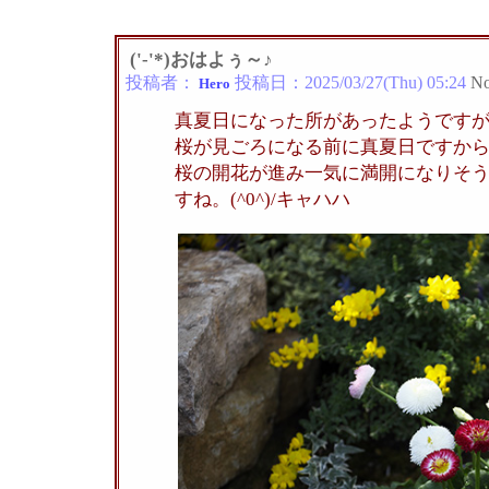
('-'*)おはよぅ～♪
投稿者：
投稿日：
2025/03/27(Thu) 05:24
No
Hero
真夏日になった所があったようです
桜が見ごろになる前に真夏日ですか
桜の開花が進み一気に満開になりそ
すね。(^0^)/キャハハ