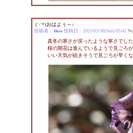
('-'*)おはよぅ～♪
投稿者：
投稿日：
2025/03/30(Sun) 05:42
No
Hero
真冬の寒さが戻ったような寒さでし
桜の開花は進んでいるようで見ごろ
いい天気が続きそうで見ごろが早く