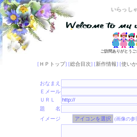
いらっしゃいませ・・
ご訪問ありがとうご
[
ＨＰトップ
] [
総合目次
] [
新作情報
] [
使いか
おなまえ
Ｅメール
ＵＲＬ
題 名
イメージ
(画像の参