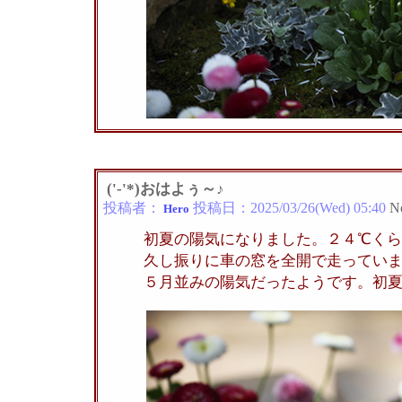
('-'*)おはよぅ～♪
投稿者：
投稿日：
2025/03/26(Wed) 05:40
N
Hero
初夏の陽気になりました。２４℃くら
久し振りに車の窓を全開で走ってい
５月並みの陽気だったようです。初