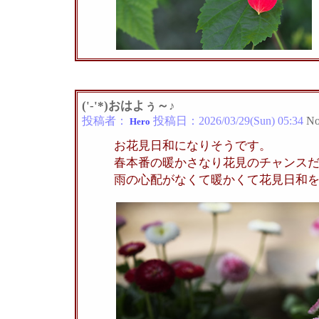
('-'*)おはよぅ～♪
投稿者：
投稿日：
2026/03/29(Sun) 05:34
No
Hero
お花見日和になりそうです。
春本番の暖かさなり花見のチャンス
雨の心配がなくて暖かくて花見日和