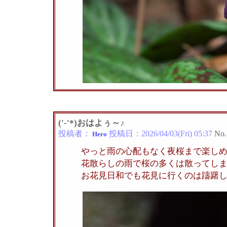
('-'*)おはよぅ～♪
投稿者：
投稿日：
2026/04/03(Fri) 05:37
No.
Hero
やっと雨の心配もなく夜桜まで楽し
花散らしの雨で桜の多くは散ってし
お花見日和でも花見に行くのは躊躇