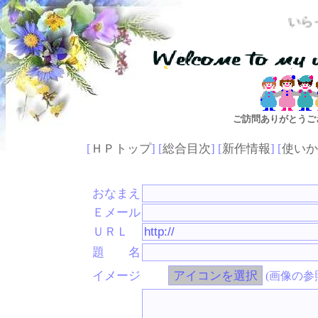
いらっしゃい
ご訪問ありがとうご
[
ＨＰトップ
] [
総合目次
] [
新作情報
] [
使いか
おなまえ
Ｅメール
ＵＲＬ
題 名
イメージ
(画像の参