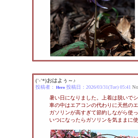
('-'*)おはよぅ～♪
投稿者：
投稿日：
2026/03/31(Tue) 05:41
No
Hero
暑い日になりました。上着は脱いで
車の中はエアコンの代わりに天然の
ガソリンが高すぎて節約しながら使
いつになったらガソリンを気ままに