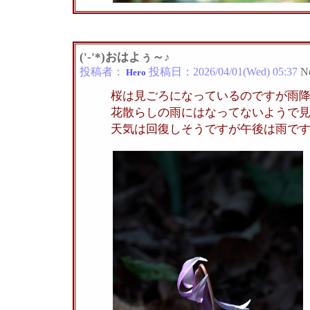
('-'*)おはよぅ～♪
投稿者：
投稿日：
2026/04/01(Wed) 05:37
N
Hero
桜は見ごろになっているのですが雨
花散らしの雨にはなってないようで
天気は回復しそうですが午後は雨で