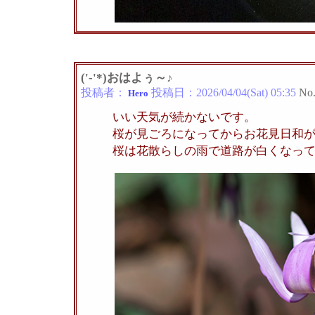
('-'*)おはよぅ～♪
投稿者：
投稿日：
2026/04/04(Sat) 05:35
No
Hero
いい天気が続かないです。
桜が見ごろになってからお花見日和
桜は花散らしの雨で道路が白くなっ