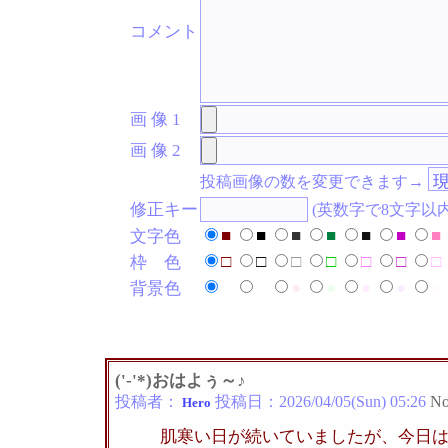
コメント
画 像 1
画 像 2
投稿画像の数を変更できます→
修正キー
(英数字で8文字以
■
■
■
■
■
■
■
文字色
□
□
□
□
□
□
□
枠 色
●
●
●
●
●
●
●
背景色
('-'*)おはよぅ～♪
投稿者：
投稿日：
2026/04/05(Sun) 05:26
No
Hero
肌寒い日が続いていましたが、今日