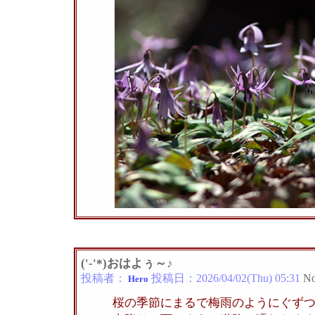
('-'*)おはよぅ～♪
投稿者：
投稿日：
2026/04/02(Thu) 05:31
No
Hero
桜の季節にまるで梅雨のようにぐず