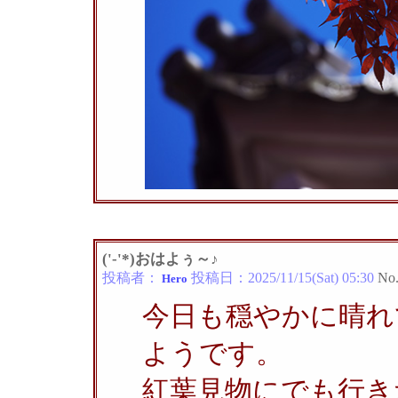
('-'*)おはよぅ～♪
投稿者：
投稿日：
2025/11/15(Sat) 05:30
No
Hero
今日も穏やかに晴れ
ようです。
紅葉見物にでも行き