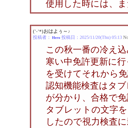
使用した時には、ま
('-'*)おはよぅ～♪
投稿者：
投稿日：
2025/11/20(Thu) 05:13
No
Hero
この秋一番の冷え込
寒い中免許更新に行
を受けてそれから免
認知機能検査はタブ
が分かり、合格で免
タブレットの文字を
したので視力検査に