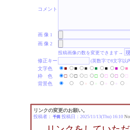
コメント
画 像 1
画 像 2
投稿画像の数を変更できます→
修正キー
(英数字で8文字以
■
■
■
■
■
■
■
文字色
□
□
□
□
□
□
□
枠 色
●
●
●
●
●
●
●
背景色
リンクの変更のお願い。
投稿者：
投稿日：
2025/11/13(Thu) 16:10
No
千田
リンクをしていただいて