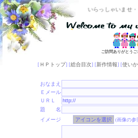
いらっしゃいませ・・メッセー
ご訪問ありがとうご
[
ＨＰトップ
] [
総合目次
] [
新作情報
] [
使いか
おなまえ
Ｅメール
ＵＲＬ
題 名
イメージ
(画像の参