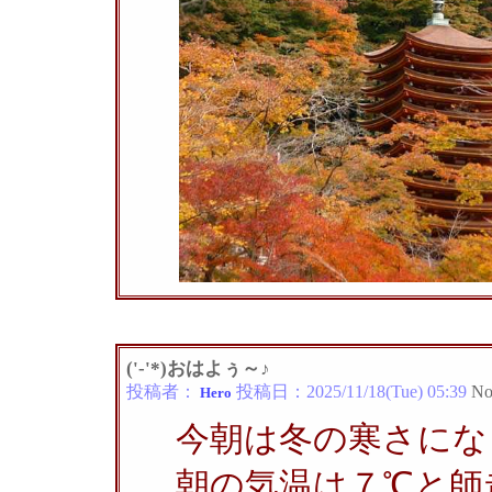
('-'*)おはよぅ～♪
投稿者：
投稿日：
2025/11/18(Tue) 05:39
No
Hero
今朝は冬の寒さにな
朝の気温は７℃と師