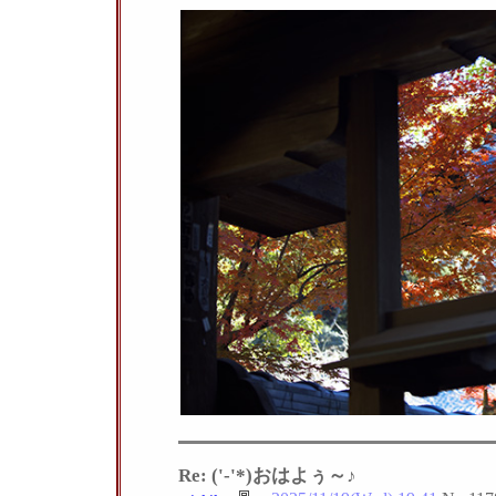
Re: ('-'*)おはよぅ～♪