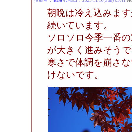
投稿者：
投稿日：
2025/11/16(Sun) 05:41
No
Hero
朝晩は冷え込みます
続いています。
ソロソロ今季一番の
が大きく進みそうで
寒さで体調を崩さな
けないです。