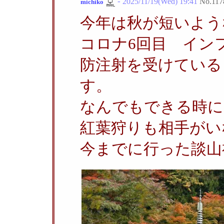
-
2025/11/19(Wed) 19:41
No.
117
michiko
今年は秋が短いよう
コロナ6回目 イン
防注射を受けている
す。
なんでもできる時に
紅葉狩りも相手がい
今までに行った談山