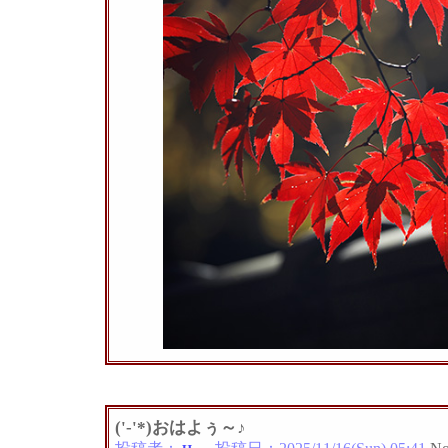
('-'*)おはよぅ～♪