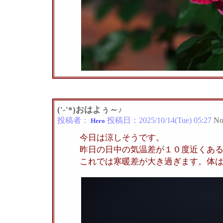
('-'*)おはよぅ～♪
投稿者：
投稿日：
2025/10/14(Tue) 05:27
No
Hero
今日は涼しそうです。
昨日の日中の気温差が１０度近くあ
これでは寒暖差が大き過ぎます。体