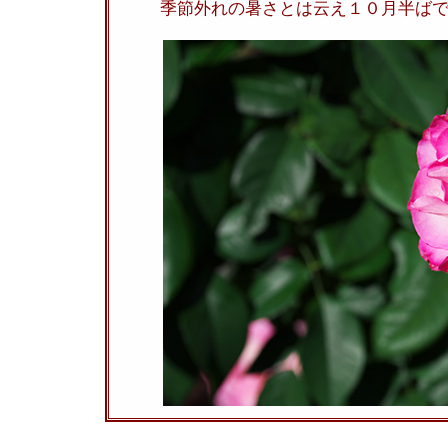
季節外れの暑さとは云え１０月半ば