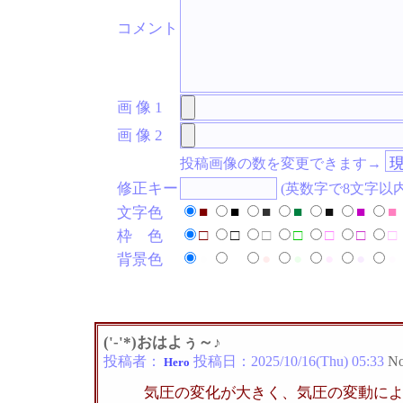
コメント
画 像 1
画 像 2
投稿画像の数を変更できます→
修正キー
(英数字で8文字以
■
■
■
■
■
■
■
文字色
□
□
□
□
□
□
□
枠 色
●
●
●
●
●
●
●
背景色
('-'*)おはよぅ～♪
投稿者：
投稿日：
2025/10/16(Thu) 05:33
No
Hero
気圧の変化が大きく、気圧の変動に