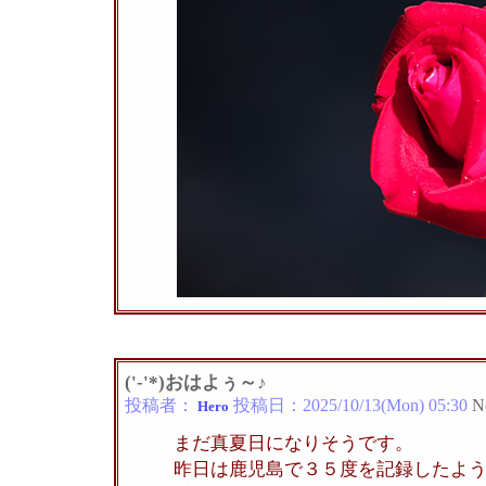
('-'*)おはよぅ～♪
投稿者：
投稿日：
2025/10/13(Mon) 05:30
N
Hero
まだ真夏日になりそうです。
昨日は鹿児島で３５度を記録したよ