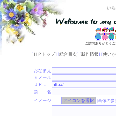
いらっしゃいま
ご訪問ありがとうご
[
ＨＰトップ
] [
総合目次
] [
新作情報
] [
使いか
おなまえ
Ｅメール
ＵＲＬ
題 名
イメージ
(画像の参