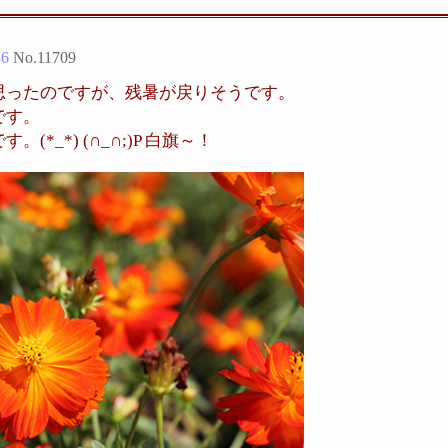
36
No.
11709
思ったのですが、残暑が戻りそうです。
です。
*_*) (∩_∩;)P 白旗～！