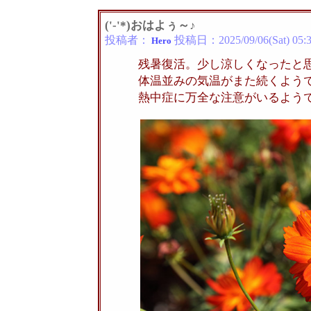
('-'*)おはよぅ～♪
投稿者：
投稿日：
2025/09/06(Sat) 05:
Hero
残暑復活。少し涼しくなったと
体温並みの気温がまた続くよう
熱中症に万全な注意がいるようです。(