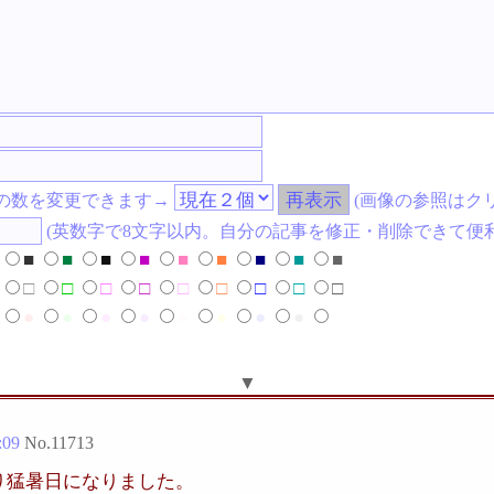
の数を変更できます→
(画像の参照はク
(英数字で8文字以内。自分の記事を修正・削除できて便利
■
■
■
■
■
■
■
■
■
□
□
□
□
□
□
□
□
□
●
●
●
●
●
●
●
●
●
▼
:09
No.
11713
り猛暑日になりました。