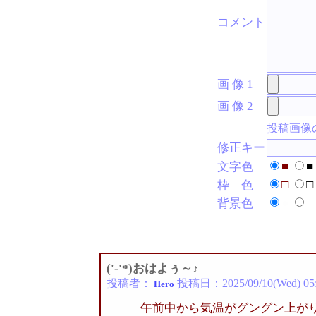
コメント
画 像 1
画 像 2
投稿画像
修正キー
■
■
文字色
□
□
枠 色
●
●
背景色
('-'*)おはよぅ～♪
投稿者：
投稿日：
2025/09/10(Wed) 05
Hero
午前中から気温がグングン上が