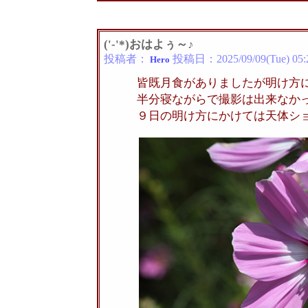
('-'*)おはよぅ～♪
投稿者：
投稿日：
2025/09/09(Tue) 05:
Hero
皆既月食がありましたが明け方
半分寝ながらで撮影は出来なか
９日の明け方にかけては天体シ