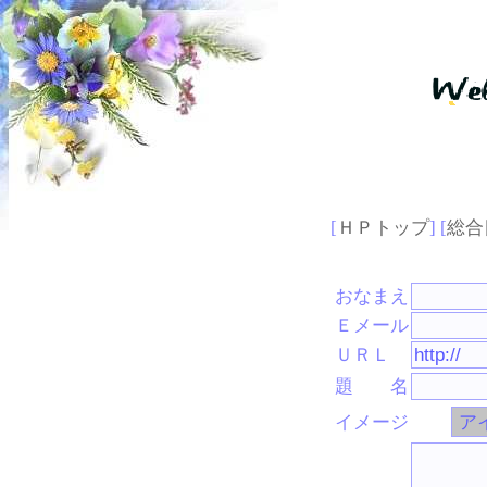
[
ＨＰトップ
] [
総合
おなまえ
Ｅメール
ＵＲＬ
題 名
イメージ