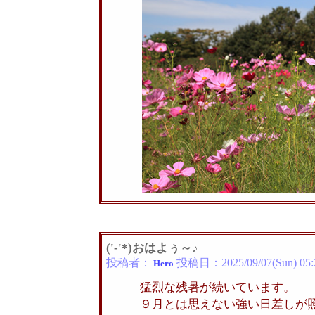
('-'*)おはよぅ～♪
投稿者：
投稿日：
2025/09/07(Sun) 05:
Hero
猛烈な残暑が続いています。
９月とは思えない強い日差しが