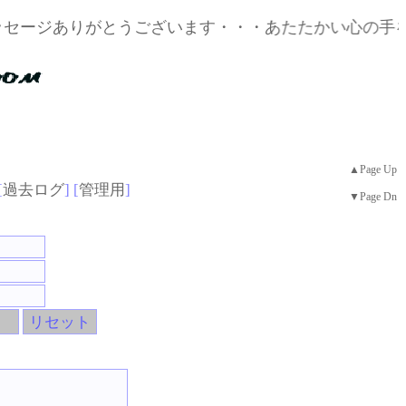
がとうございます・・・あたたかい心の手をつなぎまし
▲Page Up
[
過去ログ
] [
管理用
]
▼Page Dn