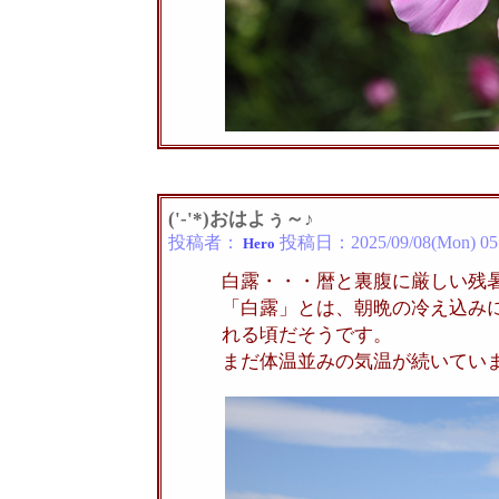
('-'*)おはよぅ～♪
投稿者：
投稿日：
2025/09/08(Mon) 05
Hero
白露・・・暦と裏腹に厳しい残
「白露」とは、朝晩の冷え込み
れる頃だそうです。
まだ体温並みの気温が続いてい