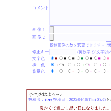
コメント
画 像 1
画 像 2
投稿画像の数を変更できます→
修正キー
(英数字で8文字以
■
■
■
■
■
■
■
文字色
□
□
□
□
□
□
□
枠 色
●
●
●
●
●
●
●
背景色
('-'*)おはよぅ～♪
投稿者：
投稿日：
2025/04/10(Thu) 05:35
No
Hero
暖かくて過ごし易い日になりました