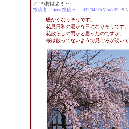
('-'*)おはよぅ～♪
投稿者：
投稿日：
2025/04/07(Mon) 05:28
N
Hero
暖かくなりそうです。
花見日和の暖かな日になりそうです
花散らしの雨かと思ったのですが、
桜は散ってないようで見ごろが続い