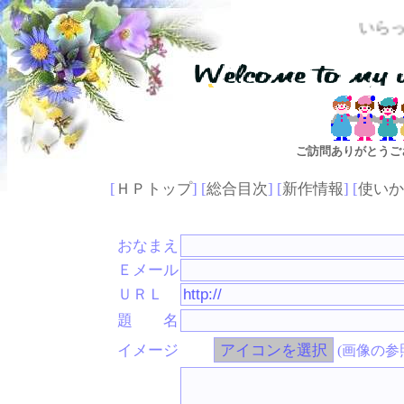
いらっしゃいませ
ご訪問ありがとうご
[
ＨＰトップ
] [
総合目次
] [
新作情報
] [
使いか
おなまえ
Ｅメール
ＵＲＬ
題 名
イメージ
(画像の参