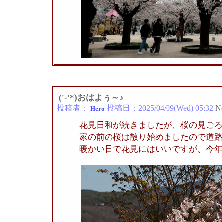
('-'*)おはよぅ～♪
投稿者：
投稿日：
2025/04/09(Wed) 05:32
N
Hero
花見日和が続きましたが、桜の見ご
家の前の桜は散り始めましたので道
暖かい日で花見にはいいですが、今