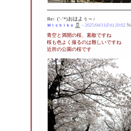
Re: ('-'*)おはよぅ～♪
-
2025/04/11(Fri) 20:02
N
Ｍｉｃｈｉｋｏ
青空と満開の桜、素敵ですね
桜も色よく撮るのは難しいですね
近所の公園の桜です