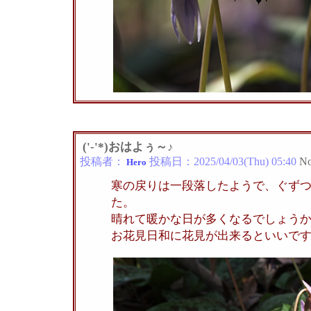
('-'*)おはよぅ～♪
投稿者：
投稿日：
2025/04/03(Thu) 05:40
No
Hero
寒の戻りは一段落したようで、ぐず
た。
晴れて暖かな日が多くなるでしょう
お花見日和に花見が出来るといいで