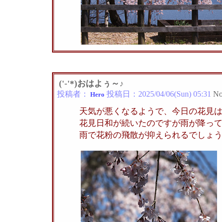
('-'*)おはよぅ～♪
投稿者：
投稿日：
2025/04/06(Sun) 05:31
No
Hero
天気が悪くなるようで、今日の花見は雨
花見日和が続いたのですが雨が降っ
雨で花粉の飛散が抑えられるでしょ