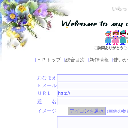
いらっしゃいませ
ご訪問ありがとうご
[
ＨＰトップ
] [
総合目次
] [
新作情報
] [
使いか
おなまえ
Ｅメール
ＵＲＬ
題 名
イメージ
(画像の参