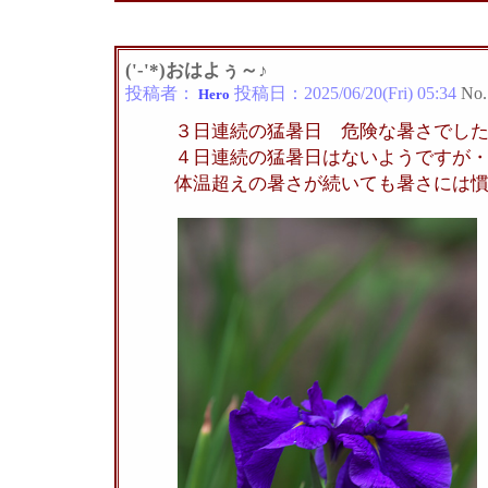
('-'*)おはよぅ～♪
投稿者：
投稿日：
2025/06/20(Fri) 05:34
No.
Hero
３日連続の猛暑日 危険な暑さでし
４日連続の猛暑日はないようですが
体温超えの暑さが続いても暑さには