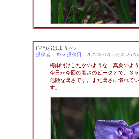
('-'*)おはよぅ～♪
投稿者：
投稿日：
2025/06/17(Tue) 05:26
No
Hero
梅雨明けしたかのような、真夏のよ
今日が今回の暑さのピークとで、３
危険な暑さです。まだ暑さに慣れて
す。