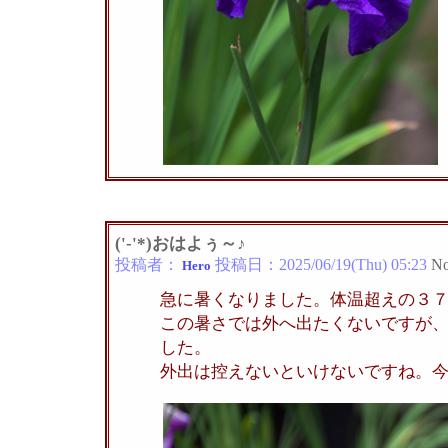
('-'*)おはよぅ～♪
投稿者：
投稿日：
2025/06/19(Thu) 05:23
No
Hero
急に暑くなりました。体温超えの３
この暑さでは外へ出たくないですが
した。
外出は控えないといけないですね。