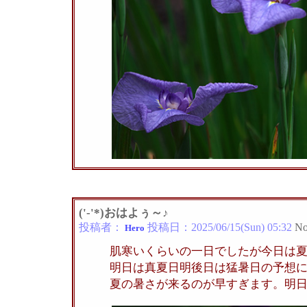
('-'*)おはよぅ～♪
投稿者：
投稿日：
2025/06/15(Sun) 05:32
No
Hero
肌寒いくらいの一日でしたが今日は
明日は真夏日明後日は猛暑日の予想
夏の暑さが来るのが早すぎます。明