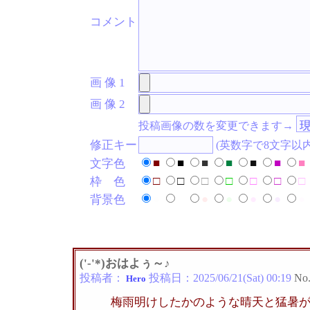
コメント
画 像 1
画 像 2
投稿画像の数を変更できます→
修正キー
(英数字で8文字以
■
■
■
■
■
■
■
文字色
□
□
□
□
□
□
□
枠 色
●
●
●
●
●
●
●
背景色
('-'*)おはよぅ～♪
投稿者：
投稿日：
2025/06/21(Sat) 00:19
No
Hero
梅雨明けしたかのような晴天と猛暑