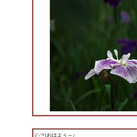
('-'*)おはよぅ～♪