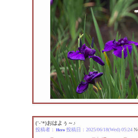
('-'*)おはよぅ～♪
投稿者：
投稿日：
2025/06/18(Wed) 05:24
N
Hero