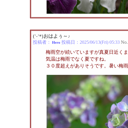
('-'*)おはよぅ～♪
投稿者：
投稿日：
2025/06/13(Fri) 05:33
No.
Hero
梅雨空が続いていますが真夏日近く
気温は梅雨でなく夏ですね。
３０度超えがありそうです。暑い梅